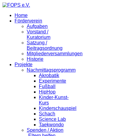
Home
Förderverein
Aufgaben
Vorstand /
Kuratorium
Satzung /
Beitragsordnung
Mitgliederversammlungen
Historie
Projekte
Nachmittagsprogramm
Akrobatik
Experimente
Fußball
HipHop
Kinder-Kunst-
Kurs
Kinderschauspiel
Schach
Science Lab
Taekwondo
Spenden / Aktion
„Eltern helfen